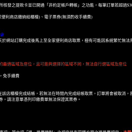
所核發之提款卡並已開通「非約定帳戶轉帳」之功能，每筆訂單若超過$30
家便利商店繳納給櫃檯)、電子票券(無須酌收手續費)
處
啟售當天於網站訂購完成後馬上至全家便利商店取票，極有可能因系統繁忙無
的最適區域及座位，且可能與選擇的區域不同，無法自行選區域及座位
，免手續費
0分鐘內在該店櫃檯完成結帳，若無法在時間內完成結帳取票，訂單將會被取消
券，請注意單憑列印繳費單無法保證其票券。