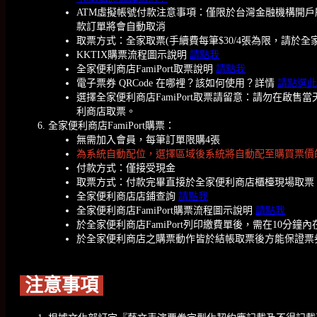
ATM虛擬帳號付款注意事項：僅限於台灣金融機構開戶
款訂單將會自動取消
取票方式：全家取票(手續費每筆$30/4張為限，請於全
KKTIX購票流程圖示說明
請點我
全家便利商店FamiPort取票說明
請點我
電子票券 QRCode 在哪裡？該如何使用？詳情
請點選此
選擇全家便利商店FamiPort取票請留意：請勿在
利商店取票。
全家便利商店FamiPort購票：
無需加入會員，每筆訂單限購4張
為系統自動配位，選擇區域後系統將自動配至購買票價
付款方式：僅接受現金
取票方式：付款完畢直接於全家便利商店櫃檯現場取票
全家便利商店店鋪查詢
請點我
全家便利商店FamiPort購票流程圖示說明
請點我
於全家便利商店FamiPort列印繳費單後，需在1
於全家便利商店之購票動作皆於結帳取票後方能保證票
注意事項