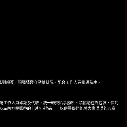
。
拿到親簽，現場請遵守動線排隊，配合工作人員維護秩序。
場工作人員確認及代收，統一轉交給事務所。請協助在外包裝、信封
50cm內方便攜帶的卡片/小禮品」，以便聲優們能將大家滿滿的心意