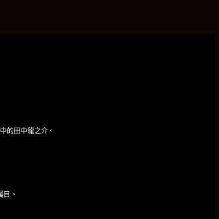
》中的田中龍之介。
矚目。