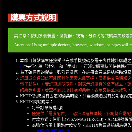
購票方式說明
請注意：使用多個裝置、瀏覽器、視窗、分頁將導致購票失敗或
Attention: Using multiple devices, browsers, windows, or pages will re
本節目網站購票僅接受已完成手機號碼及電子郵件地址驗證之
料
"先行存檔「姓名」和「手機」，可減少購票時間快速進行
為了確保您的權益，強烈建議您，在註冊會員或是結帳時填寫的聯
訂單成立通知信可能因其他因素未能寄達，僅提供交易通知之
電子郵件），若訂單逾期取消，則表示訂單真的沒有成立，請
的票券明細，若查不到您所訂購的票券，表示交易並未成功，
KKTIX系統沒有固定的清票時間，只要消費者沒有於期限
KKTIX網站購票：
每筆訂單限購4張
僅提供「電腦配位」，恕無法選擇區域，系統將自動配
付款方式：信用卡(VISA/MASTER/JCB)、ATM虛擬帳
為強化信用卡網路付款安全，KKTIX售票系統網站導
卡3D驗證流程為何？