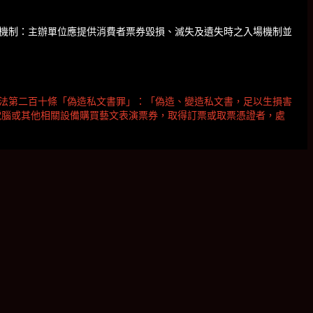
機制：主辦單位應提供消費者票券毀損、滅失及遺失時之入場機制並
法第二百十條「偽造私文書罪」：「偽造、變造私文書，足以生損害
電腦或其他相關設備購買藝文表演票券，取得訂票或取票憑證者，處