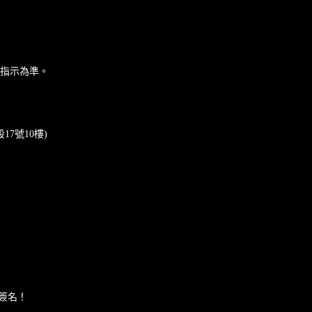
指示為準。
7號10樓)
簽名！