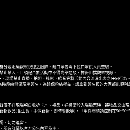
身分或阻礙觀眾視線之服飾。戴口罩者需下拉口罩供人員查驗。
禁止帶入。且須配合於活動中不得高舉過頭、揮舞阻擋觀眾視線。
許，現場禁止直播、拍照、錄影、錄音等將活動內容流漏出去之任何行為
簽名時段給聲優現場簽名。為確保粉絲權益，讓拿到簽名板的大家都能順利
聲優不在現場親自收拆卡片、禮品。送禮請於入場驗票時，將物品交由現
飲品(含生食、手做食物、即時餐飲等)，「單件體積請控制在50*50*
場，切勿逗留。
，所有詳情以官方公告內容為主。