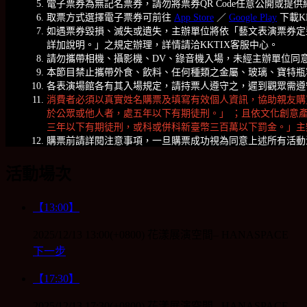
電子票券為無記名票券，請勿將票券QR Code任意公開或提
取票方式選擇電子票券可前往
App Store
／
Google Play
下載KK
如遇票券毀損、滅失或遺失，主辦單位將依「藝文表演票券定
詳加說明。」之規定辦理，詳情請洽KKTIX客服中心。
請勿攜帶相機、攝影機、DV、錄音機入場，未經主辦單位同
本節目禁止攜帶外食、飲料、任何種類之金屬、玻璃、寶特瓶
各表演場館各有其入場規定，請持票人遵守之，遲到觀眾需遵
消費者必須以真實姓名購票及填寫有效個人資訊，協助親友購
於公眾或他人者，處五年以下有期徒刑。」 ；且依文化創意
三年以下有期徒刑，或科或併科新臺幣三百萬以下罰金。」主辦
購票前請詳閱注意事項，一旦購票成功視為同意上述所有活動
活動場次
【13:00】
2025/12/13 13:00(+0800)
花漾展演空間– HANASPACE
下一步
【17:30】
2025/12/13 17:30(+0800)
花漾展演空間– HANASPACE