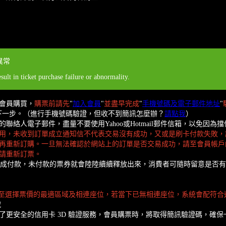
異常
sult in ticket purchase failure or abnormality.
會員購買，
購票前請先
"
加入會員
"
並盡早完成
"
手機號碼及電子郵件地址
"
下一步。（進行手機號碼驗證，但收不到簡訊怎麼辦？
請點我
）
絡人電子郵件，盡量不要使用Yahoo或Hotmail郵件信箱，以免因
用，未收到訂單成立通知信不代表交易沒有成功，又或是刷卡付款失敗，
再重新訂購。一旦無法確認於網站上的訂單是否交易成功，請至會員帳戶
請重新訂票。
內完成付款，未付款的票券就會陸陸續續釋放出來，消費者可隨時留意是否
至選擇票價的最適區域及相連座位，若當下已無相連座位，系統會配符合
號
入了更安全的信用卡 3D 驗證服務，會員購票時，將取得簡訊驗證碼，確