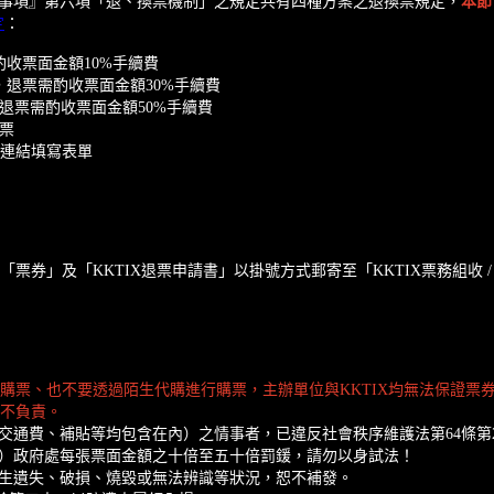
事項』第六項「退、換票機制」之規定共有四種方案之退換票規定，
本節
定
：
酌收票面金額10%手續費
，退票需酌收票面金額30%手續費
，退票需酌收票面金額50%手續費
票
下連結填寫表單
」及「KKTIX退票申請書」以掛號方式郵寄至「KKTIX票務組收 / 10
站購票、也不要透過陌生代購進行購票，主辦單位與KKTIX均無法保證
概不負責。
交通費、補貼等均包含在內）之情事者，已違反社會秩序維護法第64條第
）政府處每張票面金額之十倍至五十倍罰鍰，請勿以身試法！
生遺失、破損、燒毀或無法辨識等狀況，恕不補發。