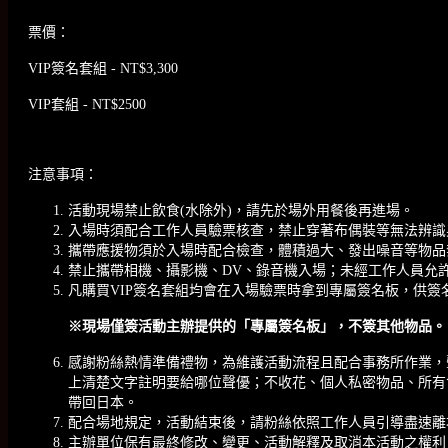
票價：
VIP簽名套組 - NT$3,300
VIP套組 - NT$2500
注意事項：
活動現場禁止飲食(水除外)，請先於場外用餐後再進場。
入場時須配合工作人員驗票核查，禁止穿著布偶裝等無法辨識
攜帶應援物須於入場時配合檢查，體積過大、發出噪音等物品
禁止攜帶相機、攝影機、DV、錄音機入場；未經工作人員允
凡購買VIP簽名套組均會在入場驗票時拿到專屬簽名板，供
※現場僅簽活動主辦提供的「專屬簽名板」，不簽其他物品。
感謝粉絲熱情準備禮物，為維護活動流程且配合事務所作業，
上清楚文字註明要給哪位聲優；不收花、個人私密物品、所有食物
帶回日本。
配合場地規定，活動結束後，請粉絲依照工作人員引導盡速離
主辦單位保有最終修改、變更、活動解釋及取消本活動之權利