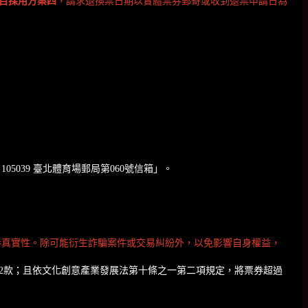
目採用方案四
，請求退換票日期以實體票券郵寄或收到退票申請日為
5039 臺北體育場郵局第060號信箱」。
票券真實性。除可能衍生詐騙案件或交易糾紛外，以免影響自身權益，
2款；且依文化創意產業發展法第十條之一第二項規定，將票券超過