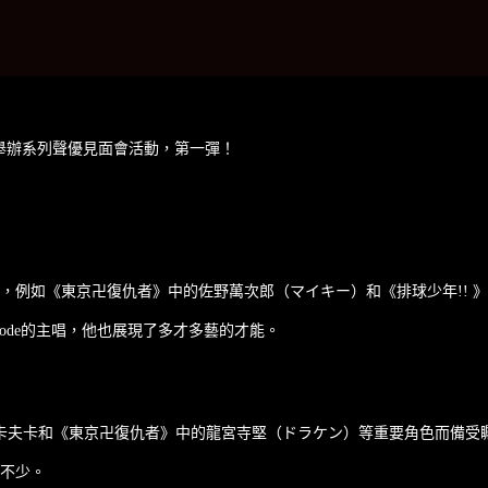
攜手舉辦系列聲優見面會活動，第一彈！
物，例如《東京卍復仇者》中的佐野萬次郎（マイキー）和《排球少年!! 
mode的主唱，他也展現了多才多藝的才能。
野卡夫卡和《東京卍復仇者》中的龍宮寺堅（ドラケン）等重要角色而備受
不少。