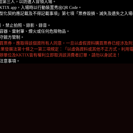
供給第三人，以防遭人冒領入場。
TIX app，入場時以行動裝置秀出QR Code。
型化契約應記載及不得記載事項」第七項「票券毀損、滅失及遺失之入場
意，禁止拍照、錄影、錄音。
容器、雷射筆、煙火或任何危險物品。
守館方管制。
買票券，應取得該個資所有人同意，一旦以虛假資料購買票券已經涉及刑
產業發展法第十條之一第三項規定：「以虛偽資料或其他不正方式，利用
單位及KKTIX皆有權利立即取消該消費者訂單，請勿以身試法！
注意事項。