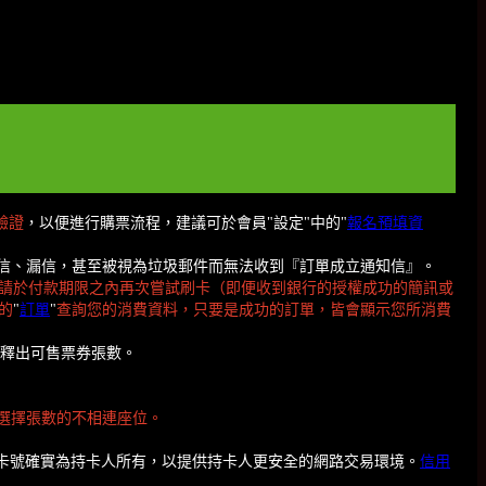
驗證
，以便進行購票流程，建議可於會員"設定"中的"
報名預填資
為擋信、漏信，甚至被視為垃圾郵件而無法收到『訂單成立通知信』。
請於付款期限之內再次嘗試刷卡（即便收到銀行的授權成功的簡訊或
的
"
訂單
"
查詢您的消費資料，只要是成功的訂單，皆會顯示您所消費
有釋出可售票券張數。
選擇張數的不相連座位。
保卡號確實為持卡人所有，以提供持卡人更安全的網路交易環境。
信用