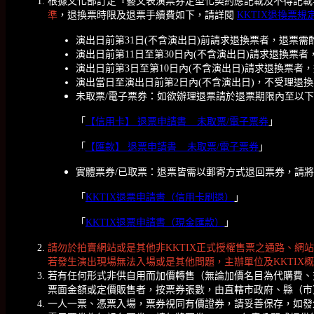
根據文化部訂定『藝文表演票券定型化契約應記載及不得記載
準
，退換票時限及退票手續費如下，請詳閱
KKTIX退換票規
演出日前第31日(不含演出日)前請求退換票者，退票需
演出日前第11日至第30日內(不含演出日)請求退換票者
演出日前第3日至第10日內(不含演出日)請求退換票者
演出當日至演出日前第2日內(不含演出日)，不受理退換
未取票/電子票券：如欲辦理退票請於退票期限內至以
「
【信用卡】 退票申請書 _ 未取票/電子票券
」
「
【匯款】 退票申請書 _ 未取票/電子票券
」
實體票券/已取票：退票皆需以郵寄方式退回票券，請將「票券
「
KKTIX退票申請書（信用卡刷退）
」
「
KKTIX退票申請書（現金匯款）
」
請勿於拍賣網站或是其他非KKTIX正式授權售票之通路、網
若發生演出現場無法入場或是其他問題，主辦單位及KKTIX
若有任何形式非供自用而加價轉售（無論加價名目為代購費、
票面金額或定價販售者，按票券張數，由直轄市政府、縣（市
一人一票、憑票入場，票券視同有價證券，請妥善保存，如發