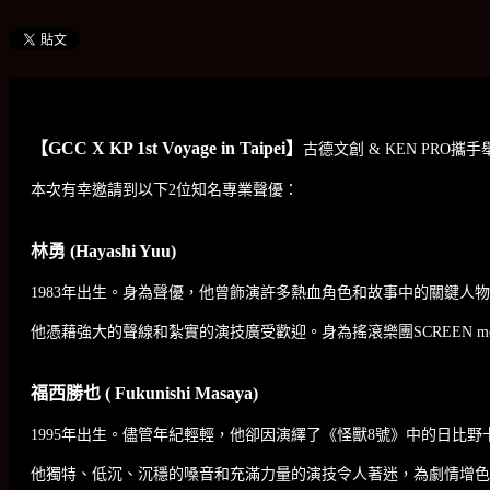
【GCC X KP 1st Voyage in Taipei】
古德文創 & KEN PRO
本次有幸邀請到以下2位知名專業聲優：
林勇 (Hayashi Yuu)
1983年出生。身為聲優，他曾飾演許多熱血角色和故事中的關鍵人
他憑藉強大的聲線和紮實的演技廣受歡迎。身為搖滾樂團SCREEN 
福西勝也 ( Fukunishi Masaya)
1995年出生。儘管年紀輕輕，他卻因演繹了《怪獸8號》中的日比
他獨特、低沉、沉穩的嗓音和充滿力量的演技令人著迷，為劇情增色